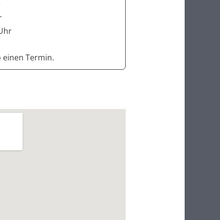
r
r
 Uhr
b einen Termin.